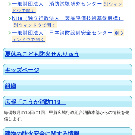
一般財団法人 消防試験研究センター
別ウィン
ドウで開く
Nite（独立行政法人 製品評価技術基盤機構）
別ウィンドウで開く
一般財団法人 日本消防設備安全センター
別ウ
ィンドウで開く
夏休みこども防火せんりゅう
キッズページ
組織
広報「こうか消防119」
毎偶数月の15日に1回、甲賀広域行政組合消防本部からの情報を発
信します。
建物の防火安全に関する情報