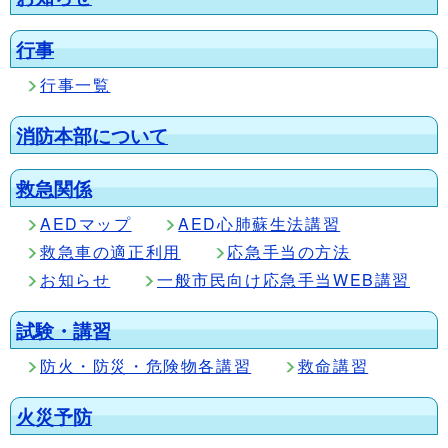
行事
行事一覧
消防本部について
救急関係
AEDマップ
AED心肺蘇生法講習
救急車の適正利用
応急手当の方法
お知らせ
一般市民向け応急手当WEB講習
試験・講習
防火・防災・危険物各講習
救命講習
火災予防