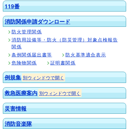
119番
消防関係申請ダウンロード
防火管理関係
消防用設備等・防火（防災管理）対象点検報告
関係
条例関係届出書等
防火基準適合表示
危険物関係
証明書関係
例規集
別ウィンドウで開く
救急医療案内
別ウィンドウで開く
災害情報
消防音楽隊