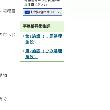
ン箱程度
事務部局衛生課
の市へお
第1施設（し尿処理
施設）
第2施設（ごみ処理
施設）
動物
要で