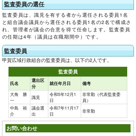
監査委員の選任
監査委員は、識見を有する者から選任される委員1名
と組合議会議員から選任される委員1名の2名で構成さ
れ、管理者が議会の合意を得て任命します。監査委員
の任期は4年（議員は在職期間中）です。
監査委員
甲賀広域行政組合の監査委員は、以下の2人です。
監査委員
選出区
氏名
就任年月日
備考
分
大角 勝
令和5年12月1
非常勤（代表監査委
識見
一
日
員）
中島 裕
議会選
令和7年11月17
非常勤
介
出
日
お問い合わせ