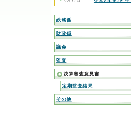
6月17日
令和8年第2回
総務係
財政係
議会
監査
決算審査意見書
定期監査結果
その他