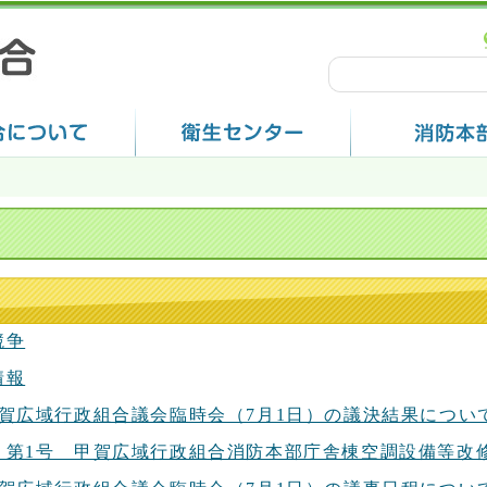
競争
情報
甲賀広域行政組合議会臨時会（7月1日）の議決結果につい
－第1号 甲賀広域行政組合消防本部庁舎棟空調設備等改