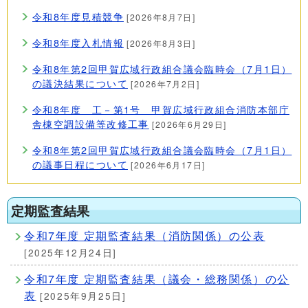
令和8年度見積競争
[2026年8月7日]
令和8年度入札情報
[2026年8月3日]
令和8年第2回甲賀広域行政組合議会臨時会（7月1日）
の議決結果について
[2026年7月2日]
令和8年度 工－第1号 甲賀広域行政組合消防本部庁
舎棟空調設備等改修工事
[2026年6月29日]
令和8年第2回甲賀広域行政組合議会臨時会（7月1日）
の議事日程について
[2026年6月17日]
定期監査結果
令和7年度 定期監査結果（消防関係）の公表
[2025年12月24日]
令和7年度 定期監査結果（議会・総務関係）の公
表
[2025年9月25日]