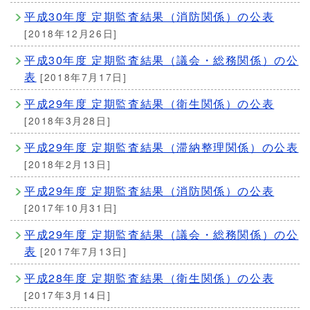
平成30年度 定期監査結果（消防関係）の公表
[2018年12月26日]
平成30年度 定期監査結果（議会・総務関係）の公
表
[2018年7月17日]
平成29年度 定期監査結果（衛生関係）の公表
[2018年3月28日]
平成29年度 定期監査結果（滞納整理関係）の公表
[2018年2月13日]
平成29年度 定期監査結果（消防関係）の公表
[2017年10月31日]
平成29年度 定期監査結果（議会・総務関係）の公
表
[2017年7月13日]
平成28年度 定期監査結果（衛生関係）の公表
[2017年3月14日]