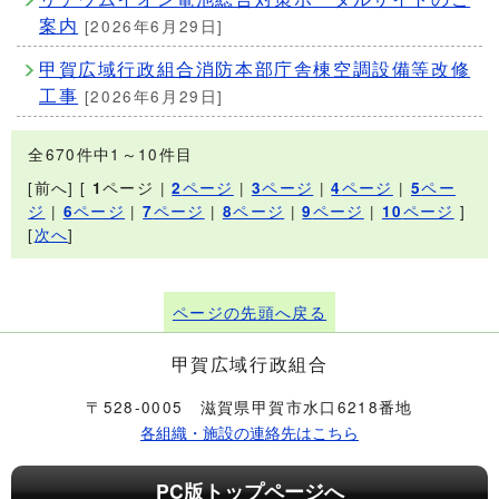
案内
[2026年6月29日]
甲賀広域行政組合消防本部庁舎棟空調設備等改修
工事
[2026年6月29日]
全670件中1～10件目
[前へ] [
ページ |
ページ
|
ページ
|
ページ
|
ペー
1
2
3
4
5
ジ
|
ページ
|
ページ
|
ページ
|
ページ
|
ページ
]
6
7
8
9
10
[
次へ
]
ページの先頭へ戻る
甲賀広域行政組合
〒528-0005 滋賀県甲賀市水口6218番地
各組織・施設の連絡先はこちら
PC版トップページへ