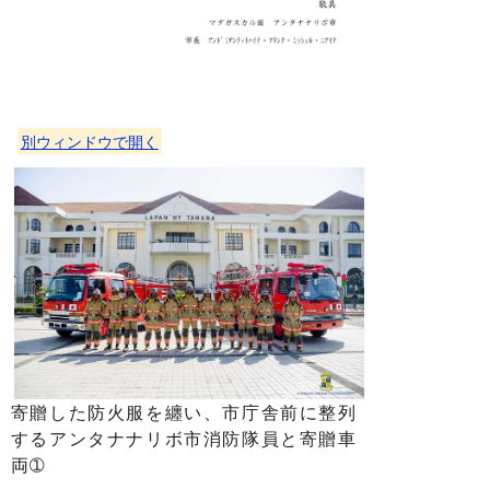
別ウィンドウで開く
寄贈した防火服を纏い、市庁舎前に整列
するアンタナナリボ市消防隊員と寄贈車
両➀