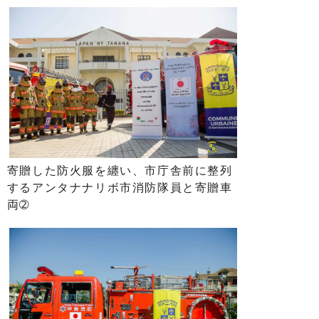
寄贈した防火服を纏い、市庁舎前に整列
するアンタナナリボ市消防隊員と寄贈車
両➁