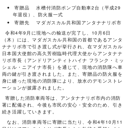
寄贈品 水槽付消防ポンプ自動車2台（平成29
年退役）、防火服一式
寄贈先 マダガスカル共和国アンタナナリボ市
令和4年9月に現地への輸送が完了し、10月6日
（木）には、マダガスカル共和国の首都であるアンタ
ナナリボ市で引き渡し式が挙行され、在マダガスカル
日本国大使館の高久芳樹臨時代理大使からアンタナナ
リボ市長（アンドリアンティトハイナ フランク・ミッ
シェル・ニアイナ市長）を通じて、現地の消防隊へ車
両の鍵が引き渡されました。また、寄贈品の防火服を
身に纏った現地の消防隊により、放水のデモンストレ
ーションが披露されました。
寄贈した消防車両等は、アンタナナリボ市内の消防
署に配備され、今後も市民の安心・安全のため、引き
続き活躍していきます。
なお、消防車両等に寄贈に当たり、令和4年10月11